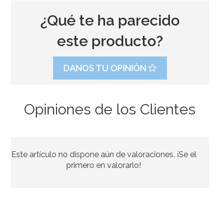
¿Qué te ha parecido
este producto?
DANOS TU OPINIÓN
Opiniones de los Clientes
Bolsa de Gominolas Little Mix 100 gr - Fini
Este artículo no dispone aún de valoraciones. ¡Se el
1,00€
primero en valorarlo!
AÑADIR