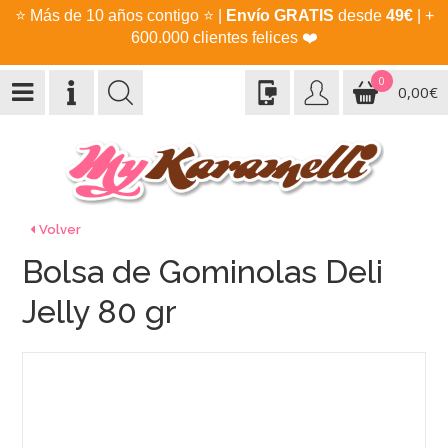
⭐
Más de 10 años contigo
⭐
|
Envío GRATIS
desde
49€
| +
600.000 clientes felices
❤️
0
0,00€
Volver
Bolsa de Gominolas Deli
Jelly 80 gr