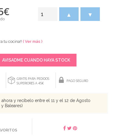
5
€
▲
▼
ido
ra tu cocina!!
( Ver más )
AVISADME CUANDO HAYA STOCK
GRATIS PARA PEDIDOS
PAGO SEGURO
SUPERIORES A 45€
ahora y recíbelo entre el 11 y el 12 de Agosto
s y Baleares)
FAVORITOS