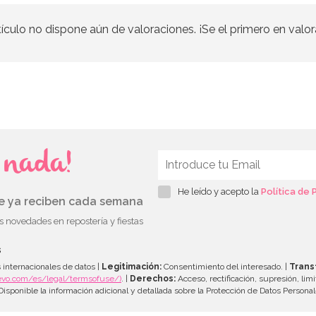
tículo no dispone aún de valoraciones. ¡Se el primero en valor
s nada!
He leído y acepto la
Política de 
ue ya reciben cada semana
as novedades en repostería y fiestas
s
 internacionales de datos |
Legitimación:
Consentimiento del interesado. |
Trans
evo.com/es/legal/termsofuse/)
. |
Derechos:
Acceso, rectificación, supresión, limi
isponible la información adicional y detallada sobre la Protección de Datos Persona