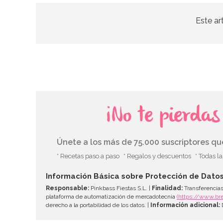
Este ar
¡No te pierda
Únete a los más de 75.000 suscriptores q
* Recetas paso a paso
* Regalos y descuentos
* Todas l
Información Básica sobre Protección de Dato
Responsable:
Pinkbass Fiestas S.L. |
Finalidad:
Transferencias
plataforma de automatización de mercadotecnia
(https://www.br
derecho a la portabilidad de los datos. |
Información adicional:
D