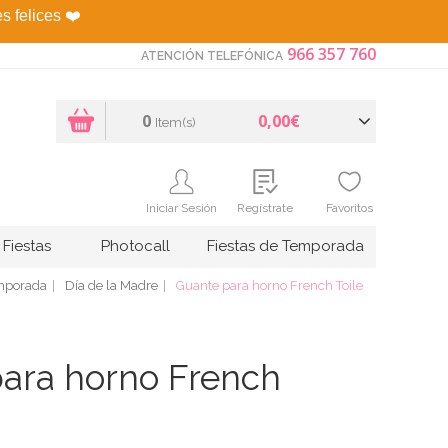
es felices
❤️
966 357 760
ATENCIÓN TELEFÓNICA
0
0,00€
Item(s)
Iniciar Sesión
Regístrate
Favoritos
Fiestas
Photocall
Fiestas de Temporada
emporada
Día de la Madre
Guante para horno French Toile
ara horno French