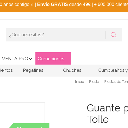
0 años contigo
⭐
|
Envío GRATIS
desde
49€
| + 600.000 client
VENTA PRO
Comuniones
ientos
Pegatinas
Chuches
Cumpleaños y 
Inicio
Fiesta
Fiestas de T
Guante p
Toile