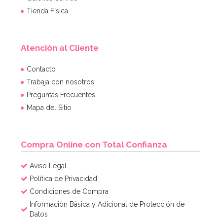
Tienda Física
Atención al Cliente
Cupcake Combo Bosque encantado
Contacto
Trabaja con nosotros
Preguntas Frecuentes
2,95€
2,95€
Mapa del Sitio
AÑADIR
Compra Online con Total Confianza
Aviso Legal
Política de Privacidad
Condiciones de Compra
Información Básica y Adicional de Protección de
Datos