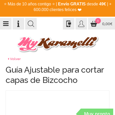
⭐
Más de 10 años contigo
⭐
|
Envío GRATIS
desde
49€
| +
600.000 clientes felices
❤️
0
0,00€
Volver
Guía Ajustable para cortar
capas de Bizcocho
Muy pronto