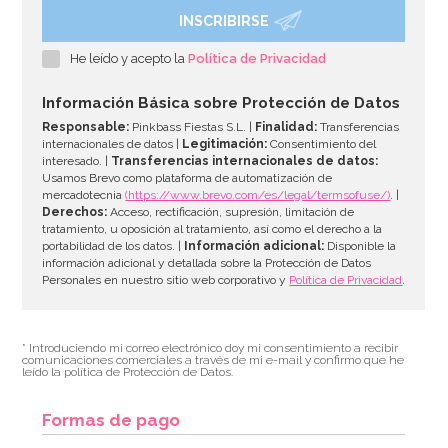
INSCRIBIRSE
Molde de Silicona Gingerbread House & Santa
He leído y acepto la
Política de Privacidad
6,95€
6,95€
Información Básica sobre Protección de Datos
Responsable:
Pinkbass Fiestas S.L. |
Finalidad:
Transferencias
internacionales de datos |
Legitimación:
Consentimiento del
interesado. |
Transferencias internacionales de datos:
AÑADIR
Usamos Brevo como plataforma de automatización de
mercadotecnia
(https://www.brevo.com/es/legal/termsofuse/)
. |
Derechos:
Acceso, rectificación, supresión, limitación de
tratamiento, u oposición al tratamiento, así como el derecho a la
portabilidad de los datos. |
Información adicional:
Disponible la
información adicional y detallada sobre la Protección de Datos
Personales en nuestro sitio web corporativo y
Política de Privacidad
.
* Introduciendo mi correo electrónico doy mi consentimiento a recibir
comunicaciones comerciales a través de mi e-mail y confirmo que he
leído la política de Protección de Datos.
Formas de pago