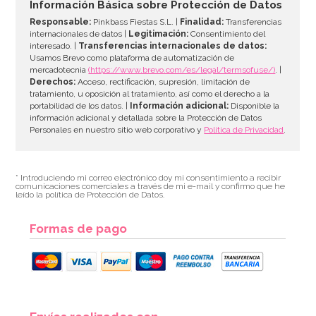
Información Básica sobre Protección de Datos
Responsable:
Pinkbass Fiestas S.L. |
Finalidad:
Transferencias
internacionales de datos |
Legitimación:
Consentimiento del
interesado. |
Transferencias internacionales de datos:
AÑADIR
Usamos Brevo como plataforma de automatización de
mercadotecnia
(https://www.brevo.com/es/legal/termsofuse/)
. |
Derechos:
Acceso, rectificación, supresión, limitación de
tratamiento, u oposición al tratamiento, así como el derecho a la
portabilidad de los datos. |
Información adicional:
Disponible la
información adicional y detallada sobre la Protección de Datos
Personales en nuestro sitio web corporativo y
Política de Privacidad
.
* Introduciendo mi correo electrónico doy mi consentimiento a recibir
comunicaciones comerciales a través de mi e-mail y confirmo que he
leído la política de Protección de Datos.
Formas de pago