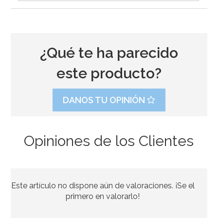
¿Qué te ha parecido
este producto?
DANOS TU OPINIÓN
Opiniones de los Clientes
Juego de 8 Vasos Baby Colores Pastel
Este artículo no dispone aún de valoraciones. ¡Se el
2,49€
primero en valorarlo!