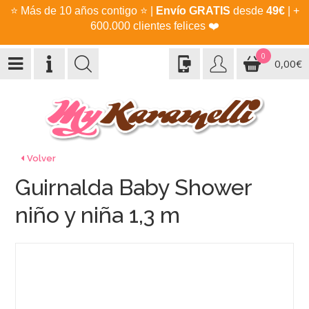
⭐
Más de 10 años contigo
⭐
|
Envío GRATIS
desde
49€
| +
600.000 clientes felices
❤️
0
0,00€
Volver
Guirnalda Baby Shower
niño y niña 1,3 m