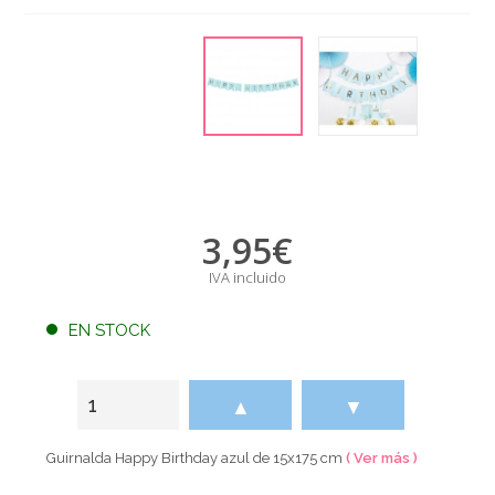
3,95
€
IVA incluido
EN STOCK
▲
▼
Guirnalda Happy Birthday azul de 15x175 cm
( Ver más )