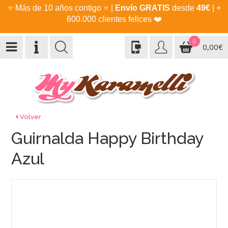
⭐
Más de 10 años contigo
⭐
|
Envío GRATIS
desde
49€
| +
600.000 clientes felices
❤️
0
0,00€
Volver
Guirnalda Happy Birthday
Azul