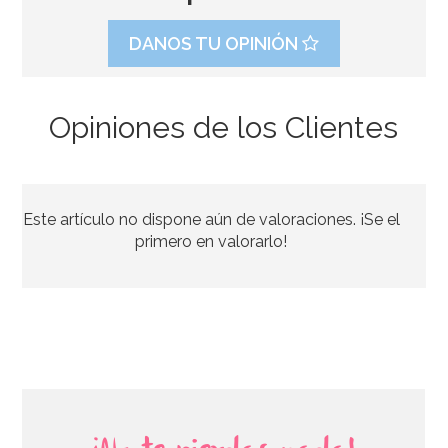
DANOS TU OPINIÓN
Opiniones de los Clientes
Molde para Chocolate Calabazas - Wilton
Este artículo no dispone aún de valoraciones. ¡Se el
2,60€
primero en valorarlo!
AÑADIR