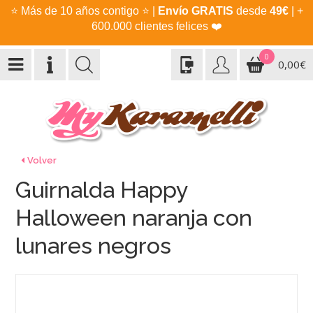
⭐
Más de 10 años contigo
⭐
|
Envío GRATIS
desde
49€
| +
600.000 clientes felices
❤️
0
0,00€
Volver
Guirnalda Happy
Halloween naranja con
lunares negros