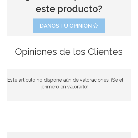
este producto?
DANOS TU OPINIÓN
Opiniones de los Clientes
Set 4 cortadores de boda Wilton
Este artículo no dispone aún de valoraciones. ¡Se el
5,49€
5,49€
primero en valorarlo!
AÑADIR