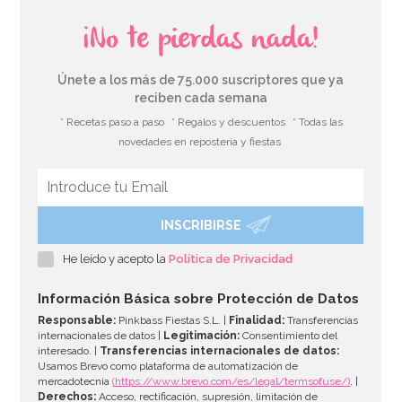
¡No te pierdas nada!
Únete a los más de 75.000 suscriptores que ya
reciben cada semana
* Recetas paso a paso
* Regalos y descuentos
* Todas las
novedades en repostería y fiestas
INSCRIBIRSE
Juego de 8 Globos Marfil Flores Boda
He leído y acepto la
Política de Privacidad
3,50€
Información Básica sobre Protección de Datos
Responsable:
Pinkbass Fiestas S.L. |
Finalidad:
Transferencias
internacionales de datos |
Legitimación:
Consentimiento del
interesado. |
Transferencias internacionales de datos:
AÑADIR
Usamos Brevo como plataforma de automatización de
mercadotecnia
(https://www.brevo.com/es/legal/termsofuse/)
. |
Derechos:
Acceso, rectificación, supresión, limitación de