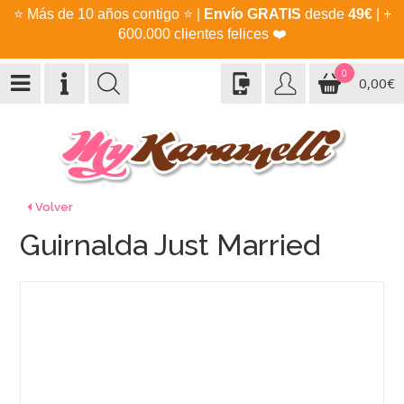
⭐
Más de 10 años contigo
⭐
|
Envío GRATIS
desde
49€
| +
600.000 clientes felices
❤️
0
0,00€
Volver
Guirnalda Just Married