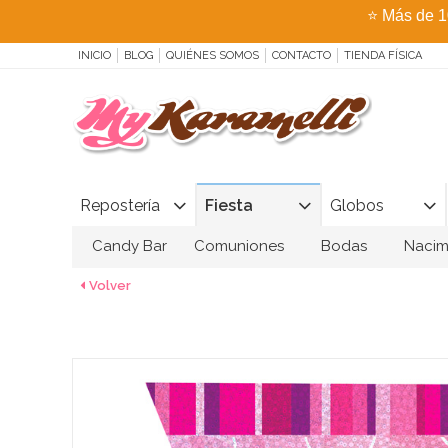
⭐
Más de 1
INICIO
BLOG
QUIÉNES SOMOS
CONTACTO
TIENDA FÍSICA
Repostería
Fiesta
Globos
Candy Bar
Comuniones
Bodas
Nacim
Volver