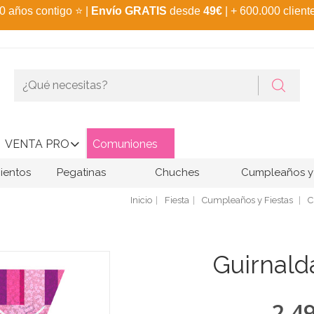
0 años contigo
⭐
|
Envío GRATIS
desde
49€
| + 600.000 client
VENTA PRO
Comuniones
ientos
Pegatinas
Chuches
Cumpleaños y 
Inicio
Fiesta
Cumpleaños y Fiestas
C
Guirnald
2,4