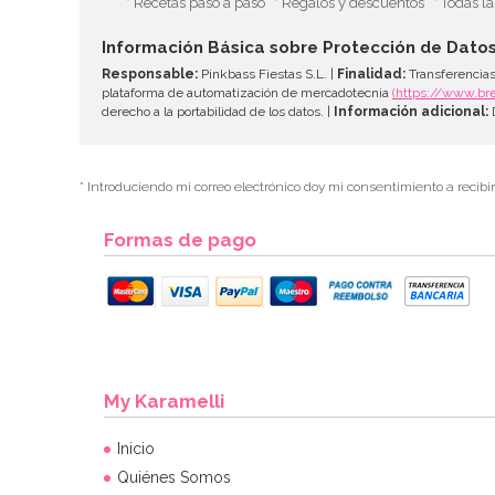
* Recetas paso a paso
* Regalos y descuentos
* Todas l
Información Básica sobre Protección de Dato
Responsable:
Pinkbass Fiestas S.L. |
Finalidad:
Transferencias
plataforma de automatización de mercadotecnia
(https://www.br
derecho a la portabilidad de los datos. |
Información adicional:
D
* Introduciendo mi correo electrónico doy mi consentimiento a recibi
Formas de pago
My Karamelli
Inicio
Quiénes Somos