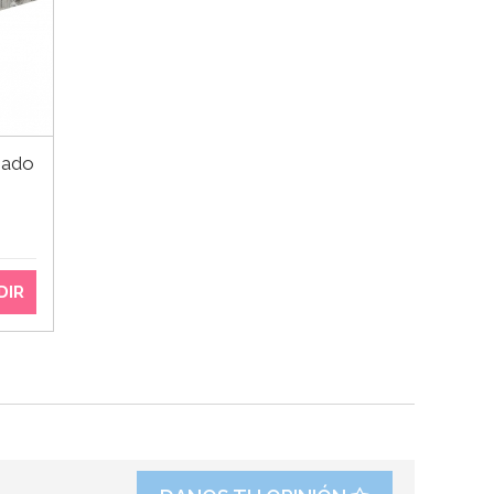
zado
DIR