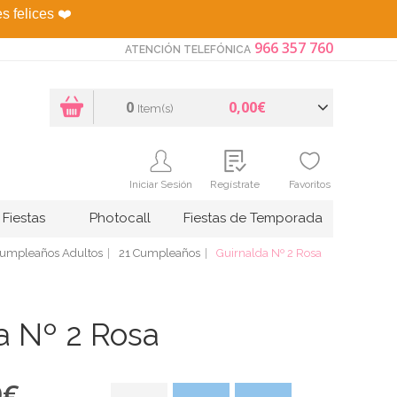
es felices
❤️
966 357 760
ATENCIÓN TELEFÓNICA
0
0,00€
Item(s)
Iniciar Sesión
Regístrate
Favoritos
Fiestas
Photocall
Fiestas de Temporada
umpleaños Adultos
21 Cumpleaños
Guirnalda Nº 2 Rosa
a Nº 2 Rosa
9
€