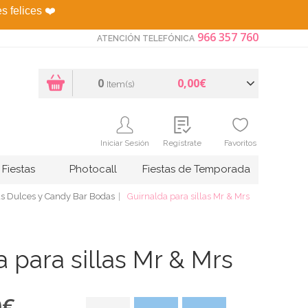
es felices
❤️
966 357 760
ATENCIÓN TELEFÓNICA
0
0,00€
Item(s)
Iniciar Sesión
Regístrate
Favoritos
Fiestas
Photocall
Fiestas de Temporada
s Dulces y Candy Bar Bodas
Guirnalda para sillas Mr & Mrs
a para sillas Mr & Mrs
0
€