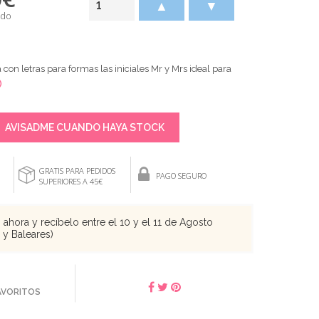
▲
▼
ido
 con letras para formas las iniciales Mr y Mrs ideal para
)
AVISADME CUANDO HAYA STOCK
GRATIS PARA PEDIDOS
PAGO SEGURO
SUPERIORES A 45€
ahora y recíbelo entre el 10 y el 11 de Agosto
s y Baleares)
FAVORITOS