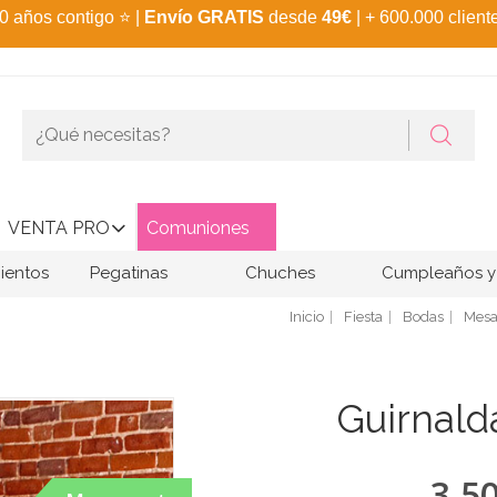
0 años contigo
⭐
|
Envío GRATIS
desde
49€
| + 600.000 client
VENTA PRO
Comuniones
ientos
Pegatinas
Chuches
Cumpleaños y 
Inicio
Fiesta
Bodas
Mesa
Guirnald
3,5