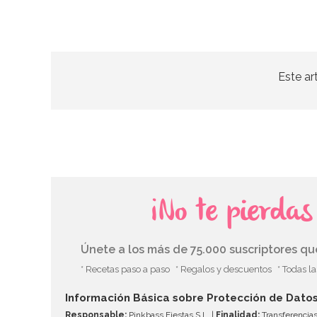
Este ar
¡No te pierda
Únete a los más de 75.000 suscriptores q
* Recetas paso a paso
* Regalos y descuentos
* Todas l
Información Básica sobre Protección de Dato
Responsable:
Pinkbass Fiestas S.L. |
Finalidad:
Transferencias