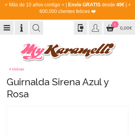
⭐
Más de 10 años contigo
⭐
|
Envío GRATIS
desde
49€
| +
600.000 clientes felices
❤️
0
0,00€
Volver
Guirnalda Sirena Azul y
Rosa