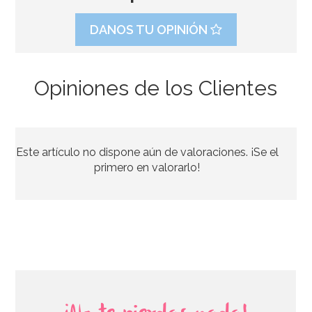
DANOS TU OPINIÓN
Opiniones de los Clientes
Mantel de Papel Sirena
Este artículo no dispone aún de valoraciones. ¡Se el
4,50€
primero en valorarlo!
AÑADIR