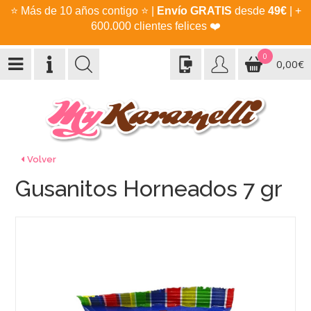
⭐
Más de 10 años contigo
⭐
|
Envío GRATIS
desde
49€
| +
600.000 clientes felices
❤️
0
0,00€
Volver
Gusanitos Horneados 7 gr