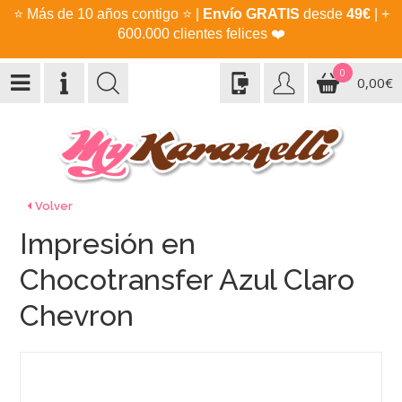
⭐
Más de 10 años contigo
⭐
|
Envío GRATIS
desde
49€
| +
600.000 clientes felices
❤️
0
0,00€
Volver
Impresión en
Chocotransfer Azul Claro
Chevron