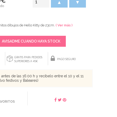
▲
▼
ido
itos dibujos de Hello Kitty de 23cm.
( Ver más )
AVISADME CUANDO HAYA STOCK
GRATIS PARA PEDIDOS
PAGO SEGURO
SUPERIORES A 45€
antes de las 16:00 h y recíbelo entre el 10 y el 11
vo festivos y Baleares)
FAVORITOS