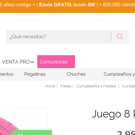
0 años contigo
⭐
|
Envío GRATIS
desde
49€
| + 600.000 client
VENTA PRO
Comuniones
ientos
Pegatinas
Chuches
Cumpleaños y 
Inicio
Fiesta
Cumpleaños y Fiestas
Cumple
Juego 8 P
2,9