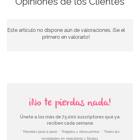
Opiniones de los Clientes
Hifloat con Dispensador para Globos 150 ml
Este artículo no dispone aún de valoraciones. ¡Se el
15,95€
primero en valorarlo!
AÑADIR
¡No te pierdas nada!
Únete a los más de 75.000 suscriptores que ya
reciben cada semana
* Recetas paso a paso
* Regalos y descuentos
* Todas las
novedades en repostería y fiestas