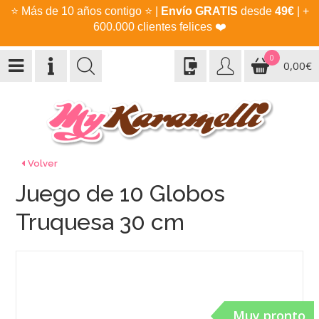
⭐
Más de 10 años contigo
⭐
|
Envío GRATIS
desde
49€
| +
600.000 clientes felices
❤️
0
0,00€
Volver
Juego de 10 Globos
Truquesa 30 cm
Muy pronto