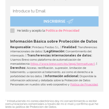
INSCRIBIRSE
Contrapeso para Globos de Helio Blanco
He leído y acepto la
Política de Privacidad
1,50€
Información Básica sobre Protección de Datos
Responsable:
Pinkbass Fiestas S.L. |
Finalidad:
Transferencias
internacionales de datos |
Legitimación:
Consentimiento del
interesado. |
Transferencias internacionales de datos:
AÑADIR
Usamos Brevo como plataforma de automatización de
mercadotecnia
(https://www.brevo.com/es/legal/termsofuse/)
. |
Derechos:
Acceso, rectificación, supresión, limitación de
tratamiento, u oposición al tratamiento, así como el derecho a la
portabilidad de los datos. |
Información adicional:
Disponible la
información adicional y detallada sobre la Protección de Datos
Personales en nuestro sitio web corporativo y
Política de Privacidad
.
* Introduciendo mi correo electrónico doy mi consentimiento a recibir
comunicaciones comerciales a través de mi e-mail y confirmo que he
leído la política de Protección de Datos.