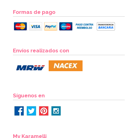
Formas de pago
Bombona de Helio para Globos Maxi
Envíos realizados con
54,55€
64,95€
AÑADIR
Síguenos en
My Karamelli