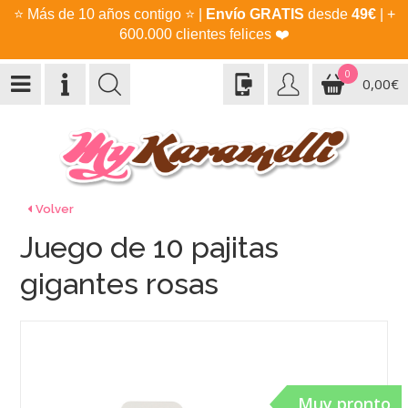
⭐
Más de 10 años contigo
⭐
|
Envío GRATIS
desde
49€
| +
600.000 clientes felices
❤️
0
0,00€
Volver
Juego de 10 pajitas
gigantes rosas
Muy pronto