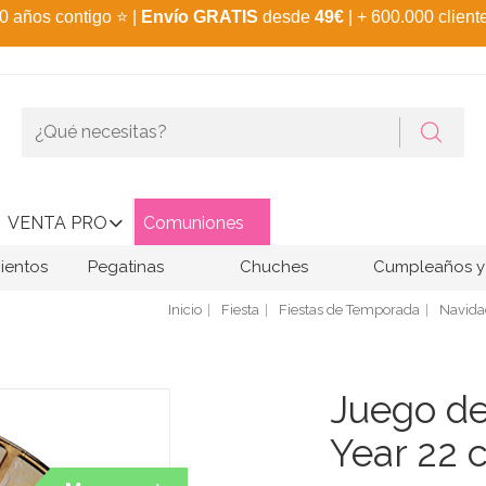
0 años contigo
⭐
|
Envío GRATIS
desde
49€
| + 600.000 client
VENTA PRO
Comuniones
ientos
Pegatinas
Chuches
Cumpleaños y 
Inicio
Fiesta
Fiestas de Temporada
Navida
Juego de
Year 22 