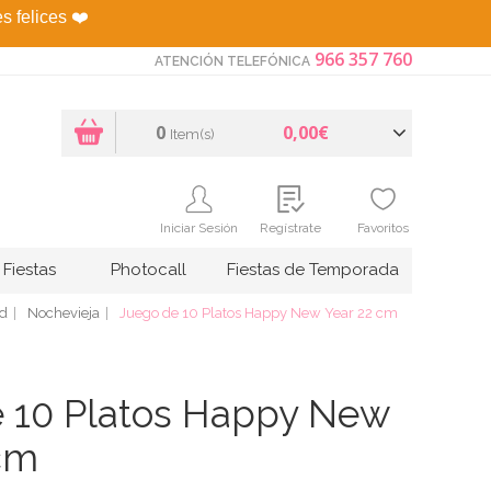
es felices
❤️
966 357 760
ATENCIÓN TELEFÓNICA
0
0,00€
Item(s)
Iniciar Sesión
Regístrate
Favoritos
Fiestas
Photocall
Fiestas de Temporada
d
Nochevieja
Juego de 10 Platos Happy New Year 22 cm
 10 Platos Happy New
cm