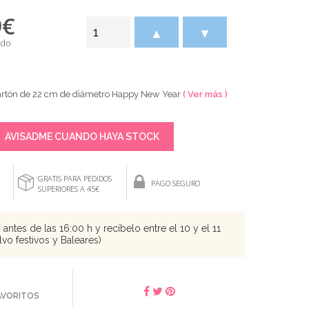
9
€
▲
▼
ido
cartón de 22 cm de diámetro Happy New Year
( Ver más )
AVISADME CUANDO HAYA STOCK
GRATIS PARA PEDIDOS
PAGO SEGURO
SUPERIORES A 45€
antes de las 16:00 h y recíbelo entre el 10 y el 11
vo festivos y Baleares)
FAVORITOS