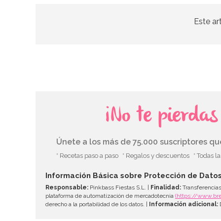
Este ar
¡No te pierda
Únete a los más de 75.000 suscriptores q
* Recetas paso a paso
* Regalos y descuentos
* Todas l
Información Básica sobre Protección de Dato
Responsable:
Pinkbass Fiestas S.L. |
Finalidad:
Transferencias
plataforma de automatización de mercadotecnia
(https://www.br
derecho a la portabilidad de los datos. |
Información adicional:
D