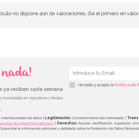
tículo no dispone aún de valoraciones. ¡Se el primero en valor
s nada!
He leído y acepto la
Política de 
ue ya reciben cada semana
as novedades en repostería y fiestas
s
 internacionales de datos |
Legitimación:
Consentimiento del interesado. |
Trans
evo.com/es/legal/termsofuse/)
. |
Derechos:
Acceso, rectificación, supresión, limi
isponible la información adicional y detallada sobre la Protección de Datos Persona