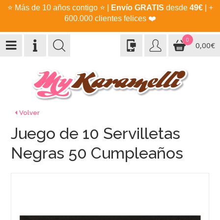
⭐
Más de 10 años contigo
⭐
|
Envío GRATIS
desde
49€
| +
600.000 clientes felices
❤️
0
0,00€
Volver
Juego de 10 Servilletas
Negras 50 Cumpleaños