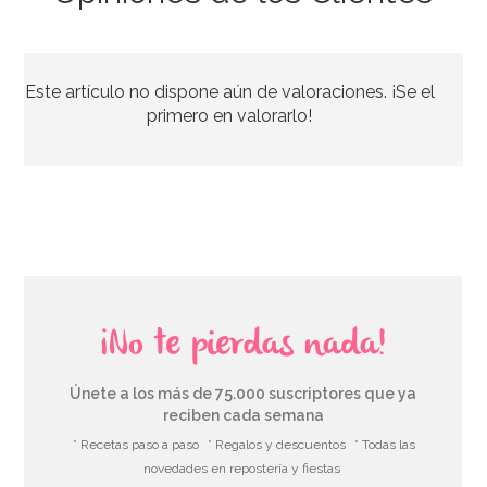
Juego de 20 servilletas Keep Calm 50 cumpleaños
Este artículo no dispone aún de valoraciones. ¡Se el
3,50€
primero en valorarlo!
AÑADIR
¡No te pierdas nada!
Únete a los más de 75.000 suscriptores que ya
reciben cada semana
* Recetas paso a paso
* Regalos y descuentos
* Todas las
novedades en repostería y fiestas