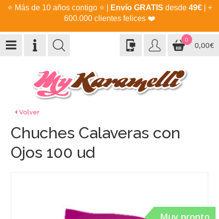
⭐
Más de 10 años contigo
⭐
|
Envío GRATIS
desde
49€
| +
600.000 clientes felices
❤️
0
0,00€
Volver
Chuches Calaveras con
Ojos 100 ud
Muy pronto