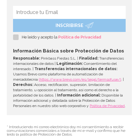
INSCRIBIRSE
Calavera Día de los Muertos Inflable
He leído y acepto la
Política de Privacidad
13,95€
Información Básica sobre Protección de Datos
Responsable:
Pinkbass Fiestas S.L. |
Finalidad:
Transferencias
internacionales de datos |
Legitimación:
Consentimiento del
interesado. |
Transferencias internacionales de datos:
AÑADIR
Usamos Brevo como plataforma de automatización de
mercadotecnia
(https://www.brevo.com/es/legal/termsofuse/)
. |
Derechos:
Acceso, rectificación, supresión, limitación de
tratamiento, u oposición al tratamiento, así como el derecho a la
portabilidad de los datos. |
Información adicional:
Disponible la
información adicional y detallada sobre la Protección de Datos
Personales en nuestro sitio web corporativo y
Política de Privacidad
.
* Introduciendo mi correo electrónico doy mi consentimiento a recibir
comunicaciones comerciales a través de mi e-mail y confirmo que he
leído la política de Protección de Datos.