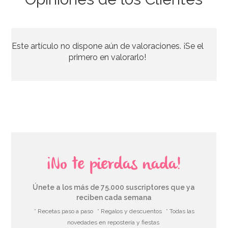
Guirnalda Happy Halloween Día de los Muertos
Este artículo no dispone aún de valoraciones. ¡Se el
1,99€
primero en valorarlo!
AÑADIR
¡No te pierdas nada!
Únete a los más de 75.000 suscriptores que ya
reciben cada semana
* Recetas paso a paso
* Regalos y descuentos
* Todas las
novedades en repostería y fiestas