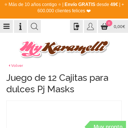
⭐
Más de 10 años contigo
⭐
|
Envío GRATIS
desde
49€
| +
600.000 clientes felices
❤️
0
0,00€
Volver
Juego de 12 Cajitas para
dulces Pj Masks
Muy pronto