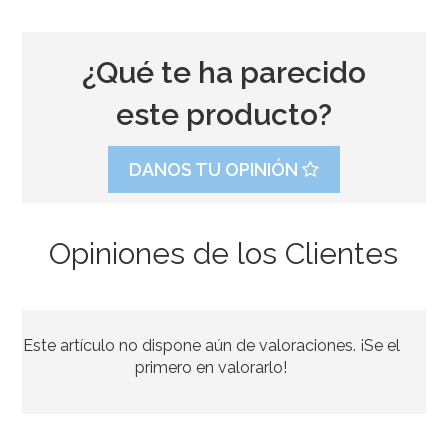
¿Qué te ha parecido
este producto?
DANOS TU OPINIÓN
Opiniones de los Clientes
Juego de 8 Platos Verdes 17 cm
Este artículo no dispone aún de valoraciones. ¡Se el
2,35€
primero en valorarlo!
AÑADIR