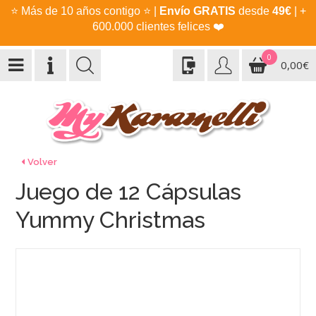
⭐
Más de 10 años contigo
⭐
|
Envío GRATIS
desde
49€
| +
600.000 clientes felices
❤️
0
0,00€
Volver
Juego de 12 Cápsulas
Yummy Christmas