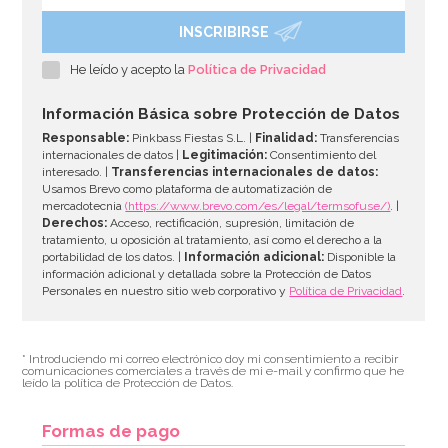
INSCRIBIRSE
Molde para Cupcakes 12 Cavidades - Wilton
He leído y acepto la
Política de Privacidad
11,95€
Información Básica sobre Protección de Datos
Responsable:
Pinkbass Fiestas S.L. |
Finalidad:
Transferencias
internacionales de datos |
Legitimación:
Consentimiento del
interesado. |
Transferencias internacionales de datos:
AÑADIR
Usamos Brevo como plataforma de automatización de
mercadotecnia
(https://www.brevo.com/es/legal/termsofuse/)
. |
Derechos:
Acceso, rectificación, supresión, limitación de
tratamiento, u oposición al tratamiento, así como el derecho a la
portabilidad de los datos. |
Información adicional:
Disponible la
información adicional y detallada sobre la Protección de Datos
Personales en nuestro sitio web corporativo y
Política de Privacidad
.
* Introduciendo mi correo electrónico doy mi consentimiento a recibir
comunicaciones comerciales a través de mi e-mail y confirmo que he
leído la política de Protección de Datos.
Formas de pago