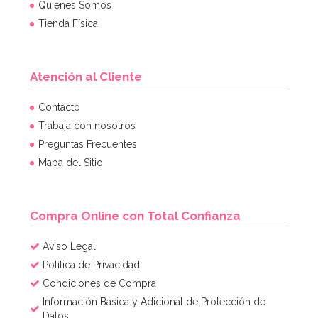
Quiénes Somos
Tienda Física
Atención al Cliente
Preparado para Buttercream 1 Kg - FunCakes
Contacto
Trabaja con nosotros
Preguntas Frecuentes
7,95€
Mapa del Sitio
AÑADIR
Compra Online con Total Confianza
Aviso Legal
Política de Privacidad
Condiciones de Compra
Información Básica y Adicional de Protección de
Datos