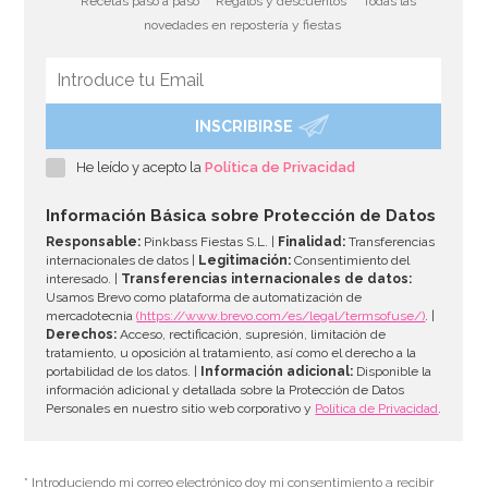
* Recetas paso a paso
* Regalos y descuentos
* Todas las
novedades en repostería y fiestas
INSCRIBIRSE
Pegamento Alimentario 50 gr - Chef Delice
He leído y acepto la
Política de Privacidad
2,95€
Información Básica sobre Protección de Datos
Responsable:
Pinkbass Fiestas S.L. |
Finalidad:
Transferencias
internacionales de datos |
Legitimación:
Consentimiento del
interesado. |
Transferencias internacionales de datos:
AÑADIR
Usamos Brevo como plataforma de automatización de
mercadotecnia
(https://www.brevo.com/es/legal/termsofuse/)
. |
Derechos:
Acceso, rectificación, supresión, limitación de
tratamiento, u oposición al tratamiento, así como el derecho a la
portabilidad de los datos. |
Información adicional:
Disponible la
información adicional y detallada sobre la Protección de Datos
Personales en nuestro sitio web corporativo y
Política de Privacidad
.
* Introduciendo mi correo electrónico doy mi consentimiento a recibir