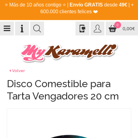
⭐
Más de 10 años contigo
⭐
|
Envío GRATIS
desde
49€
| +
600.000 clientes felices
❤️
0
0,00€
Volver
Disco Comestible para
Tarta Vengadores 20 cm