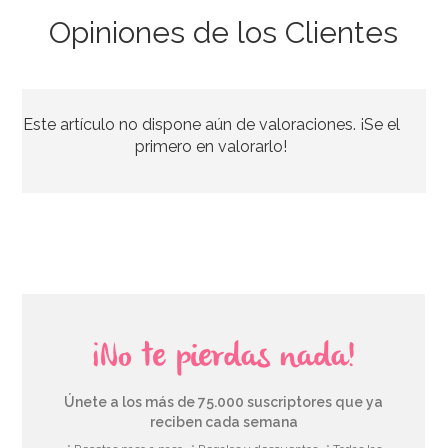
Opiniones de los Clientes
Disco de oblea Vengadores modelo A 20cm
Este artículo no dispone aún de valoraciones. ¡Se el
3,95€
primero en valorarlo!
AÑADIR
¡No te pierdas nada!
Únete a los más de 75.000 suscriptores que ya
reciben cada semana