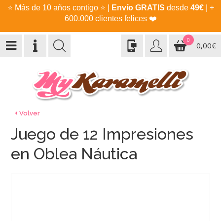
⭐
Más de 10 años contigo
⭐
|
Envío GRATIS
desde
49€
| +
600.000 clientes felices
❤️
0
0,00€
Volver
Juego de 12 Impresiones
en Oblea Náutica