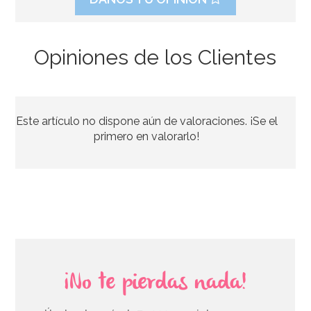
Opiniones de los Clientes
Set de Decoración Lápidas y Huesos - PME
Este artículo no dispone aún de valoraciones. ¡Se el
5,50€
primero en valorarlo!
AÑADIR
¡No te pierdas nada!