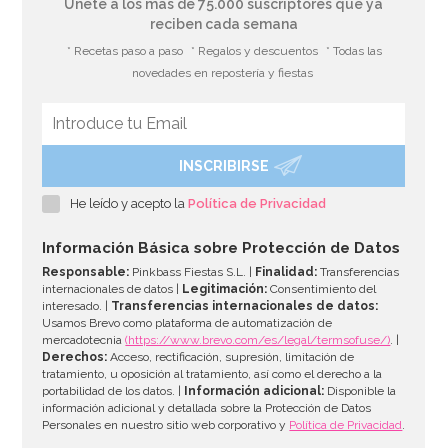
Únete a los más de 75.000 suscriptores que ya
reciben cada semana
* Recetas paso a paso
* Regalos y descuentos
* Todas las
novedades en repostería y fiestas
INSCRIBIRSE
Guirnalda Feliz Halloween
He leído y acepto la
Política de Privacidad
4,50€
Información Básica sobre Protección de Datos
Responsable:
Pinkbass Fiestas S.L. |
Finalidad:
Transferencias
internacionales de datos |
Legitimación:
Consentimiento del
interesado. |
Transferencias internacionales de datos:
AÑADIR
Usamos Brevo como plataforma de automatización de
mercadotecnia
(https://www.brevo.com/es/legal/termsofuse/)
. |
Derechos:
Acceso, rectificación, supresión, limitación de
tratamiento, u oposición al tratamiento, así como el derecho a la
portabilidad de los datos. |
Información adicional:
Disponible la
información adicional y detallada sobre la Protección de Datos
Personales en nuestro sitio web corporativo y
Política de Privacidad
.