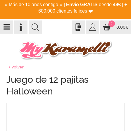
⭐
Más de 10 años contigo
⭐
|
Envío GRATIS
desde
49€
| +
600.000 clientes felices
❤️
0
0,00€
Volver
Juego de 12 pajitas
Halloween