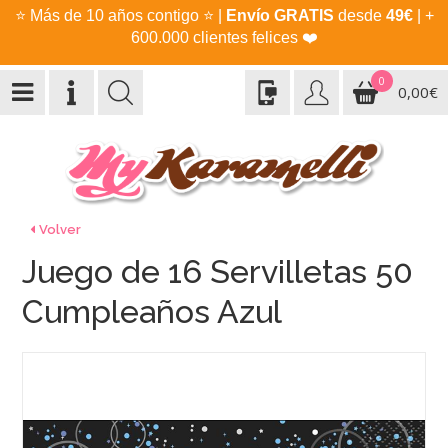
⭐
Más de 10 años contigo
⭐
|
Envío GRATIS
desde
49€
| +
600.000 clientes felices
❤️
0
0,00€
Volver
Juego de 16 Servilletas 50
Cumpleaños Azul