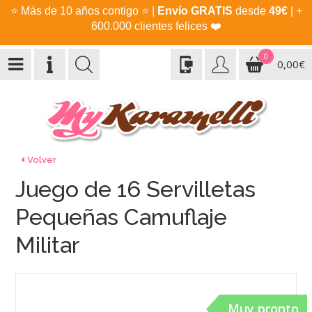
⭐
Más de 10 años contigo
⭐
|
Envío GRATIS
desde
49€
| +
600.000 clientes felices
❤️
0
0,00€
Volver
Juego de 16 Servilletas
Pequeñas Camuflaje
Militar
Muy pronto