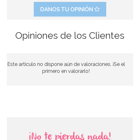
DANOS TU OPINIÓN
Opiniones de los Clientes
Pack de 50 globos Verde Selva mate 30 cm
Este artículo no dispone aún de valoraciones. ¡Se el
7,95€
primero en valorarlo!
AÑADIR
¡No te pierdas nada!