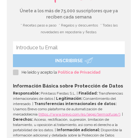
Únete a los más de 75.000 suscriptores que ya
reciben cada semana
* Recetas paso a paso
* Regalos y descuentos
* Todas las
novedades en repostería y fiestas
INSCRIBIRSE
Globo Feliz Cumpleaños Camuflaje Militar
He leído y acepto la
Política de Privacidad
2,49€
Información Básica sobre Protección de Datos
Responsable:
Pinkbass Fiestas S.L. |
Finalidad:
Transferencias
internacionales de datos |
Legitimación:
Consentimiento del
interesado. |
Transferencias internacionales de datos:
AÑADIR
Usamos Brevo como plataforma de automatización de
mercadotecnia
(https://www.brevo.com/es/legal/termsofuse/)
. |
Derechos:
Acceso, rectificación, supresión, limitación de
tratamiento, u oposición al tratamiento, así como el derecho a la
portabilidad de los datos. |
Información adicional:
Disponible la
información adicional y detallada sobre la Protección de Datos