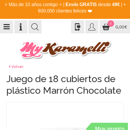
⭐
Más de 10 años contigo
⭐
|
Envío GRATIS
desde
49€
| +
600.000 clientes felices
❤️
0
0,00€
Volver
Juego de 18 cubiertos de
plástico Marrón Chocolate
Muy pronto