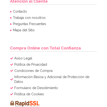
Atención al Cliente
Juego de 8 bolsas para Chuches Camuflaje Militar
Contacto
Trabaja con nosotros
Preguntas Frecuentes
1,60€
Mapa del Sitio
AÑADIR
Compra Online con Total Confianza
Aviso Legal
Política de Privacidad
Condiciones de Compra
Información Básica y Adicional de Protección de
Datos
Formulario de Desistimiento
Política de Cookies