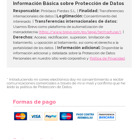
Información Básica sobre Protección de Datos
Responsable:
Pinkbass Fiestas S.L. |
Finalidad:
Transferencias
internacionales de datos |
Legitimación:
Consentimiento del
interesado. |
Transferencias internacionales de datos:
AÑADIR
Usamos Brevo como plataforma de automatización de
mercadotecnia
(https://www.brevo.com/es/legal/termsofuse/)
. |
Derechos:
Acceso, rectificación, supresión, limitación de
tratamiento, u oposición al tratamiento, así como el derecho a la
portabilidad de los datos. |
Información adicional:
Disponible la
información adicional y detallada sobre la Protección de Datos
Personales en nuestro sitio web corporativo y
Política de Privacidad
.
* Introduciendo mi correo electrónico doy mi consentimiento a recibir
comunicaciones comerciales a través de mi e-mail y confirmo que he
leído la política de Protección de Datos.
Formas de pago
Pack de 50 Globos Link o loon Verde Selva 12 cm