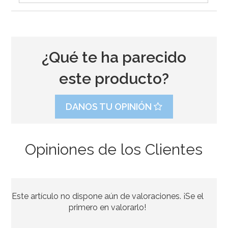
¿Qué te ha parecido
este producto?
DANOS TU OPINIÓN
Opiniones de los Clientes
Mantel Plástico Camuflaje Militar
Este artículo no dispone aún de valoraciones. ¡Se el
4,49€
primero en valorarlo!