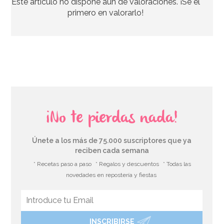
Este artículo no dispone aún de valoraciones. ¡Se el
2,95€
primero en valorarlo!
AÑADIR
¡No te pierdas nada!
Únete a los más de 75.000 suscriptores que ya
reciben cada semana
* Recetas paso a paso
* Regalos y descuentos
* Todas las
novedades en repostería y fiestas
INSCRIBIRSE