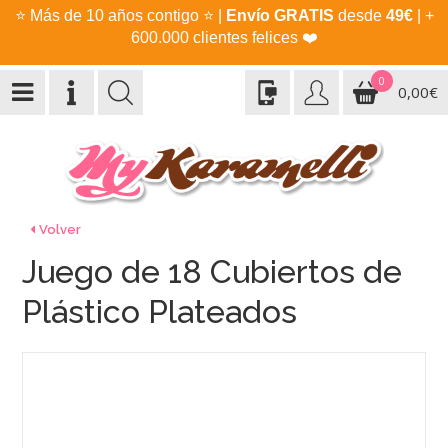
⭐
Más de 10 años contigo
⭐
|
Envío GRATIS
desde
49€
| +
600.000 clientes felices
❤️
0
0,00€
Volver
Juego de 18 Cubiertos de
Plástico Plateados