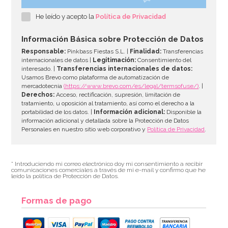
Set de 13 Accesorios para Photocall Dulce Navidad
He leído y acepto la
Política de Privacidad
8,95€
Información Básica sobre Protección de Datos
Responsable:
Pinkbass Fiestas S.L. |
Finalidad:
Transferencias
internacionales de datos |
Legitimación:
Consentimiento del
interesado. |
Transferencias internacionales de datos:
AÑADIR
Usamos Brevo como plataforma de automatización de
mercadotecnia
(https://www.brevo.com/es/legal/termsofuse/)
. |
Derechos:
Acceso, rectificación, supresión, limitación de
tratamiento, u oposición al tratamiento, así como el derecho a la
portabilidad de los datos. |
Información adicional:
Disponible la
información adicional y detallada sobre la Protección de Datos
Personales en nuestro sitio web corporativo y
Política de Privacidad
.
* Introduciendo mi correo electrónico doy mi consentimiento a recibir
comunicaciones comerciales a través de mi e-mail y confirmo que he
leído la política de Protección de Datos.
Formas de pago