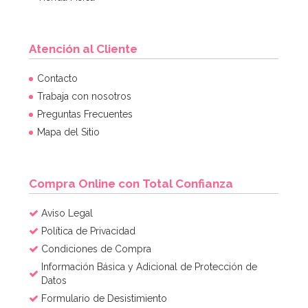
Atención al Cliente
Set de 10 Accesorios para Photocall Año Nuevo
Contacto
Trabaja con nosotros
Preguntas Frecuentes
5,99€
Mapa del Sitio
AÑADIR
Compra Online con Total Confianza
Aviso Legal
Política de Privacidad
Condiciones de Compra
Información Básica y Adicional de Protección de
Datos
Formulario de Desistimiento