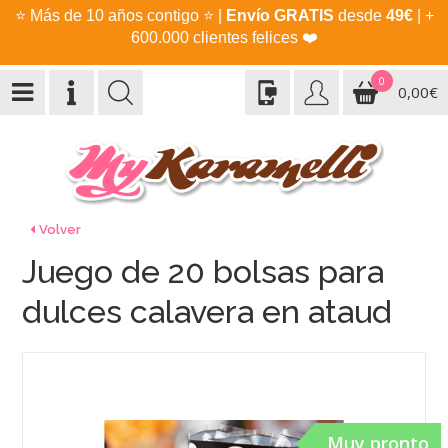
⭐
Más de 10 años contigo
⭐
|
Envío GRATIS
desde
49€
| +
600.000 clientes felices
❤️
0
0,00€
Volver
Juego de 20 bolsas para
dulces calavera en ataud
Muy pronto