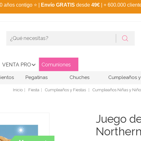
0 años contigo
⭐
|
Envío GRATIS
desde
49€
| + 600.000 client
VENTA PRO
Comuniones
ientos
Pegatinas
Chuches
Cumpleaños y 
Inicio
Fiesta
Cumpleaños y Fiestas
Cumpleaños Niñas y Niño
Juego de
Northern