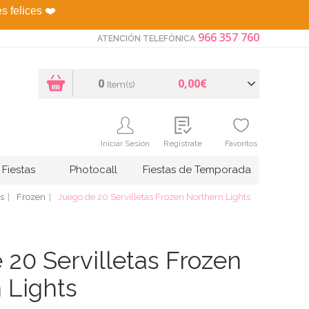
es felices
❤️
966 357 760
ATENCIÓN TELEFÓNICA
0
0,00€
Item(s)
Iniciar Sesión
Regístrate
Favoritos
Fiestas
Photocall
Fiestas de Temporada
s
Frozen
Juego de 20 Servilletas Frozen Northern Lights
 20 Servilletas Frozen
 Lights