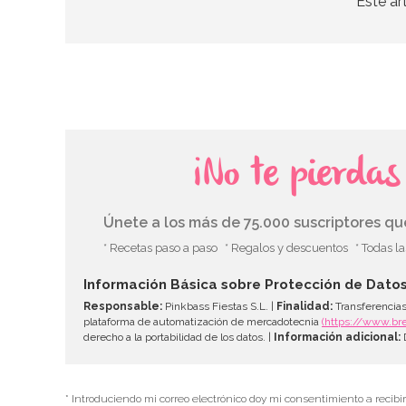
Este ar
¡No te pierda
Únete a los más de 75.000 suscriptores q
* Recetas paso a paso
* Regalos y descuentos
* Todas l
Información Básica sobre Protección de Dato
Responsable:
Pinkbass Fiestas S.L. |
Finalidad:
Transferencias
plataforma de automatización de mercadotecnia
(https://www.br
derecho a la portabilidad de los datos. |
Información adicional:
D
* Introduciendo mi correo electrónico doy mi consentimiento a recibi