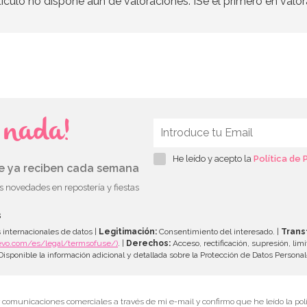
tículo no dispone aún de valoraciones. ¡Se el primero en valor
s nada!
He leído y acepto la
Política de 
ue ya reciben cada semana
as novedades en repostería y fiestas
s
 internacionales de datos |
Legitimación:
Consentimiento del interesado. |
Trans
evo.com/es/legal/termsofuse/)
. |
Derechos:
Acceso, rectificación, supresión, limi
isponible la información adicional y detallada sobre la Protección de Datos Persona
r comunicaciones comerciales a través de mi e-mail y confirmo que he leído la polí