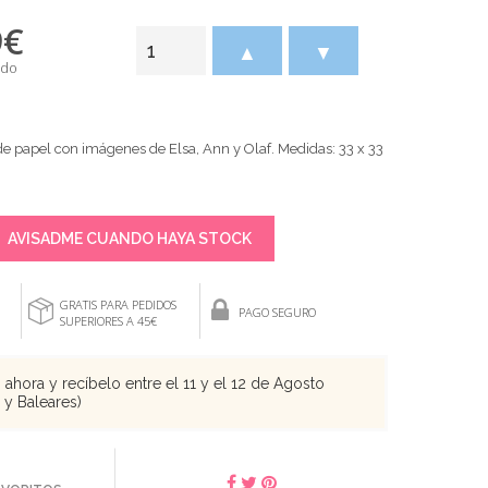
9
€
▲
▼
ido
de papel con imágenes de Elsa, Ann y Olaf. Medidas: 33 x 33
AVISADME CUANDO HAYA STOCK
GRATIS PARA PEDIDOS
PAGO SEGURO
SUPERIORES A 45€
ahora y recíbelo entre el 11 y el 12 de Agosto
s y Baleares)