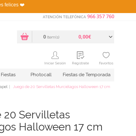
es felices
❤️
966 357 760
ATENCIÓN TELEFÓNICA
0
0,00€
Item(s)
Iniciar Sesión
Regístrate
Favoritos
Fiestas
Photocall
Fiestas de Temporada
papel
Juego de 20 Servilletas Murciélagos Halloween 17 cm
 20 Servilletas
gos Halloween 17 cm