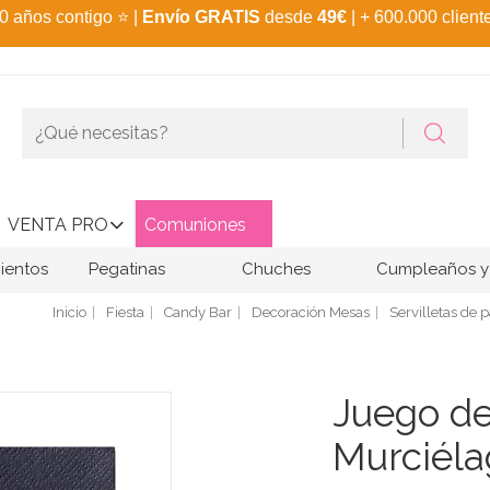
0 años contigo
⭐
|
Envío GRATIS
desde
49€
| + 600.000 client
VENTA PRO
Comuniones
ientos
Pegatinas
Chuches
Cumpleaños y 
Inicio
Fiesta
Candy Bar
Decoración Mesas
Servilletas de 
Juego de
Murciéla