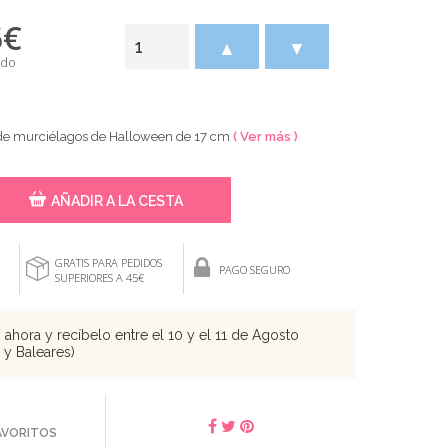
5
€
▲
▼
ido
s de murciélagos de Halloween de 17 cm
( Ver más )
AÑADIR A LA CESTA
GRATIS PARA PEDIDOS
PAGO SEGURO
SUPERIORES A 45€
ahora y recíbelo entre el 10 y el 11 de Agosto
s y Baleares)
FAVORITOS