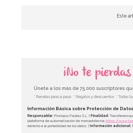
Este ar
¡No te pierda
Únete a los más de 75.000 suscriptores q
* Recetas paso a paso
* Regalos y descuentos
* Todas l
Información Básica sobre Protección de Dato
Responsable:
Pinkbass Fiestas S.L. |
Finalidad:
Transferencias
plataforma de automatización de mercadotecnia
(https://www.br
derecho a la portabilidad de los datos. |
Información adicional:
D