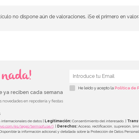
tículo no dispone aún de valoraciones. ¡Se el primero en valor
s nada!
He leído y acepto la
Política de 
ue ya reciben cada semana
as novedades en repostería y fiestas
s
 internacionales de datos |
Legitimación:
Consentimiento del interesado. |
Trans
evo.com/es/legal/termsofuse/)
. |
Derechos:
Acceso, rectificación, supresión, limi
isponible la información adicional y detallada sobre la Protección de Datos Persona