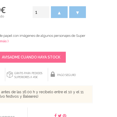
9
€
▲
▼
ido
 de papel con imágenes de algunos personajes de Super
 más )
AVISADME CUANDO HAYA STOCK
GRATIS PARA PEDIDOS
PAGO SEGURO
SUPERIORES A 45€
antes de las 16:00 h y recíbelo entre el 10 y el 11
vo festivos y Baleares)