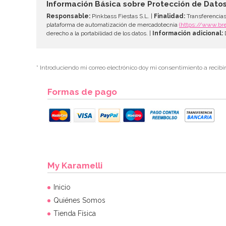
Información Básica sobre Protección de Dato
Responsable:
Pinkbass Fiestas S.L. |
Finalidad:
Transferencias
plataforma de automatización de mercadotecnia
(https://www.br
derecho a la portabilidad de los datos. |
Información adicional:
D
* Introduciendo mi correo electrónico doy mi consentimiento a recibi
Formas de pago
My Karamelli
Inicio
Quiénes Somos
Tienda Física