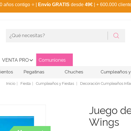
0 años contigo
⭐
|
Envío GRATIS
desde
49€
| + 600.000 client
VENTA PRO
Comuniones
ientos
Pegatinas
Chuches
Cumpleaños y 
Inicio
Fiesta
Cumpleaños y Fiestas
Decoración Cumpleaños Infan
Juego de
Wings