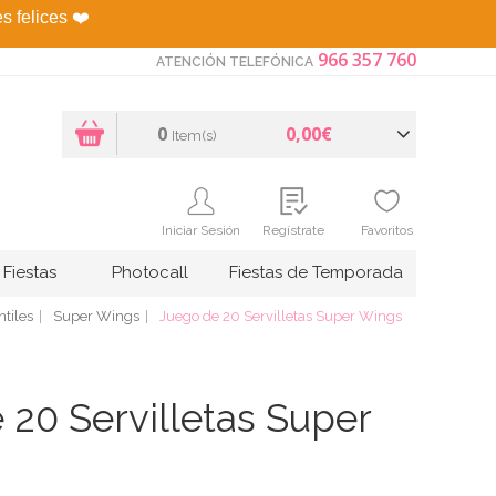
es felices
❤️
966 357 760
ATENCIÓN TELEFÓNICA
0
0,00€
Item(s)
Iniciar Sesión
Regístrate
Favoritos
Fiestas
Photocall
Fiestas de Temporada
tiles
Super Wings
Juego de 20 Servilletas Super Wings
 20 Servilletas Super