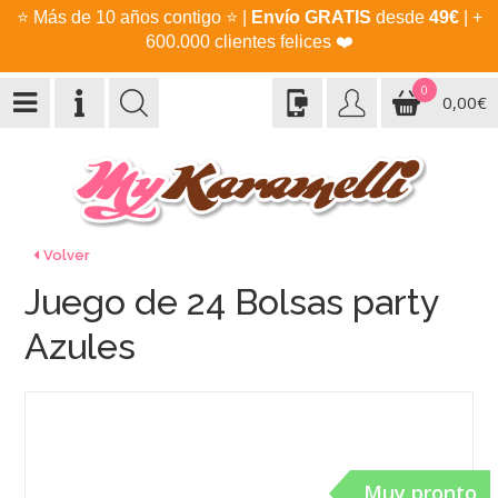
⭐
Más de 10 años contigo
⭐
|
Envío GRATIS
desde
49€
| +
600.000 clientes felices
❤️
0
0,00€
Volver
Juego de 24 Bolsas party
Azules
Muy pronto