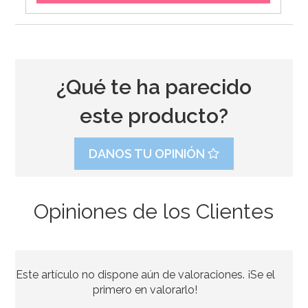
¿Qué te ha parecido
este producto?
DANOS TU OPINIÓN
Opiniones de los Clientes
Caja para Tarta 4 Alturas Ajustables - 45 x 40 cm
Este artículo no dispone aún de valoraciones. ¡Se el
4,45€
4,95€
primero en valorarlo!