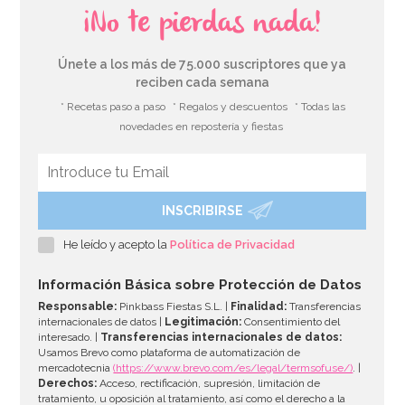
¡No te pierdas nada!
Únete a los más de 75.000 suscriptores que ya
reciben cada semana
* Recetas paso a paso
* Regalos y descuentos
* Todas las
novedades en repostería y fiestas
INSCRIBIRSE
Platos Noche de Miedo Halloween 18cm
He leído y acepto la
Política de Privacidad
3,00€
Información Básica sobre Protección de Datos
Responsable:
Pinkbass Fiestas S.L. |
Finalidad:
Transferencias
internacionales de datos |
Legitimación:
Consentimiento del
interesado. |
Transferencias internacionales de datos:
AÑADIR
Usamos Brevo como plataforma de automatización de
mercadotecnia
(https://www.brevo.com/es/legal/termsofuse/)
. |
Derechos:
Acceso, rectificación, supresión, limitación de
tratamiento, u oposición al tratamiento, así como el derecho a la