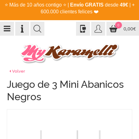
⭐
Más de 10 años contigo
⭐
|
Envío GRATIS
desde
49€
| +
600.000 clientes felices
❤️
0
0,00€
Volver
Juego de 3 Mini Abanicos
Negros