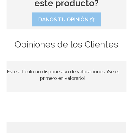
este producto?
DANOS TU OPINIÓN
Opiniones de los Clientes
Arañas Fluorescentes para Decorar Halloween 70 ud
Este artículo no dispone aún de valoraciones. ¡Se el
4,95€
primero en valorarlo!
AÑADIR