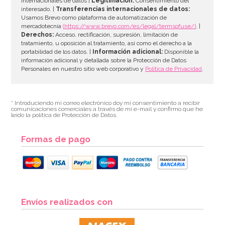
internacionales de datos |
Legitimación:
Consentimiento del
interesado. |
Transferencias internacionales de datos:
AÑADIR
Usamos Brevo como plataforma de automatización de
mercadotecnia
(https://www.brevo.com/es/legal/termsofuse/)
. |
Derechos:
Acceso, rectificación, supresión, limitación de
tratamiento, u oposición al tratamiento, así como el derecho a la
portabilidad de los datos. |
Información adicional:
Disponible la
información adicional y detallada sobre la Protección de Datos
Personales en nuestro sitio web corporativo y
Política de Privacidad
.
* Introduciendo mi correo electrónico doy mi consentimiento a recibir
comunicaciones comerciales a través de mi e-mail y confirmo que he
leído la política de Protección de Datos.
Formas de pago
Kit de troqueladoras, tijeras y estampadores para
Envíos realizados con
Sugarcraft