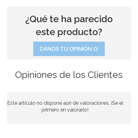
¿Qué te ha parecido
este producto?
DANOS TU OPINIÓN
Opiniones de los Clientes
Set de 4 Moldes de silicona Huevo
Este artículo no dispone aún de valoraciones. ¡Se el
7,95€
primero en valorarlo!
AÑADIR