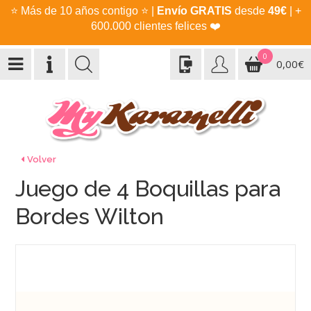
⭐
Más de 10 años contigo
⭐
|
Envío GRATIS
desde
49€
| +
600.000 clientes felices
❤️
0
0,00€
Volver
Juego de 4 Boquillas para
Bordes Wilton