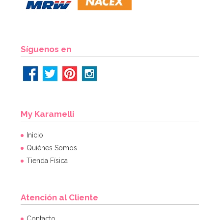
19,95€
AÑADIR
Síguenos en
My Karamelli
Inicio
Quiénes Somos
Tienda Física
Atención al Cliente
Molde Great Impressions Shoes 2
Contacto