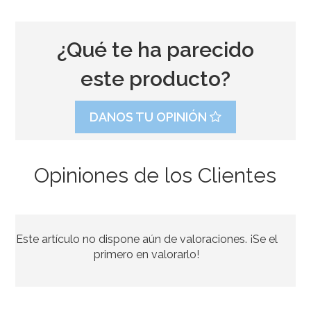
¿Qué te ha parecido
este producto?
DANOS TU OPINIÓN
Opiniones de los Clientes
Contrapeso para Globos de Helio Rojo
Este artículo no dispone aún de valoraciones. ¡Se el
1,50€
primero en valorarlo!
AÑADIR