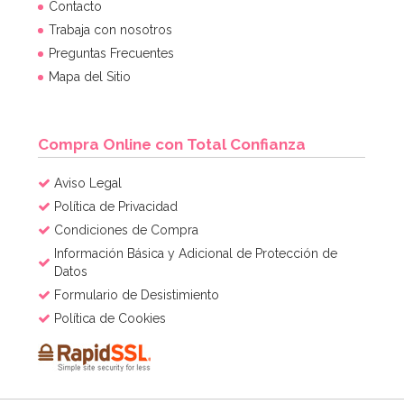
Líquido Float Plus para Globos 70 ml
Contacto
Trabaja con nosotros
Preguntas Frecuentes
3,95€
Mapa del Sitio
AÑADIR
Compra Online con Total Confianza
Aviso Legal
Política de Privacidad
Condiciones de Compra
Información Básica y Adicional de Protección de
Datos
Formulario de Desistimiento
Política de Cookies