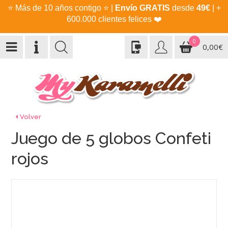
⭐
Más de 10 años contigo
⭐
|
Envío GRATIS
desde
49€
| +
600.000 clientes felices
❤️
0
0,00€
Volver
Juego de 5 globos Confeti
rojos