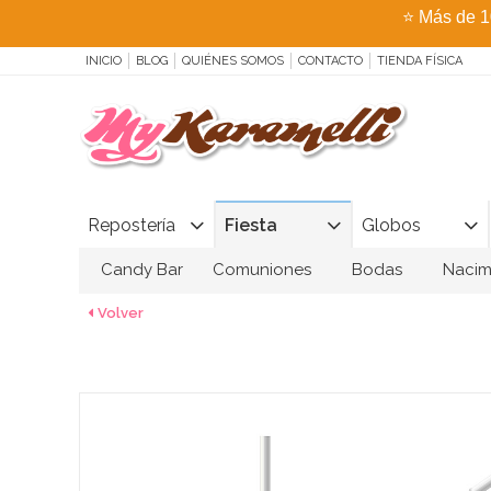
⭐
Más de 1
INICIO
BLOG
QUIÉNES SOMOS
CONTACTO
TIENDA FÍSICA
Repostería
Fiesta
Globos
Candy Bar
Comuniones
Bodas
Nacim
Volver