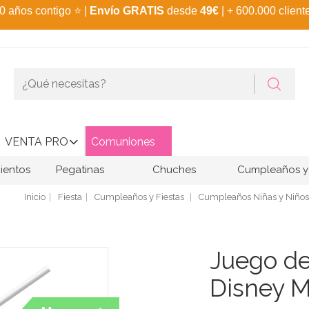
0 años contigo
⭐
|
Envío GRATIS
desde
49€
| + 600.000 client
VENTA PRO
Comuniones
ientos
Pegatinas
Chuches
Cumpleaños y 
Inicio
Fiesta
Cumpleaños y Fiestas
Cumpleaños Niñas y Niños
Juego de
Disney 