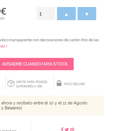
9
€
▲
▼
ido
ástico transparente con decoraciones de cartón fino de las
más )
AVISADME CUANDO HAYA STOCK
GRATIS PARA PEDIDOS
PAGO SEGURO
SUPERIORES A 45€
ahora y recíbelo entre el 10 y el 11 de Agosto
s y Baleares)