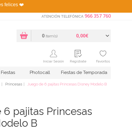
es felices
❤️
966 357 760
ATENCIÓN TELEFÓNICA
0
0,00€
Item(s)
Iniciar Sesión
Regístrate
Favoritos
Fiestas
Photocall
Fiestas de Temporada
Princesas
Juego de 6 pajitas Princesas Disney Modelo B
 6 pajitas Princesas
Modelo B