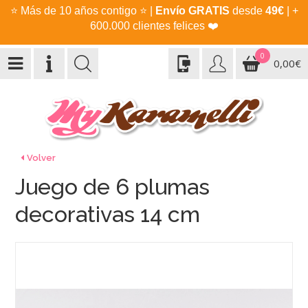
⭐
Más de 10 años contigo
⭐
|
Envío GRATIS
desde
49€
| +
600.000 clientes felices
❤️
0
0,00€
Volver
Juego de 6 plumas
decorativas 14 cm