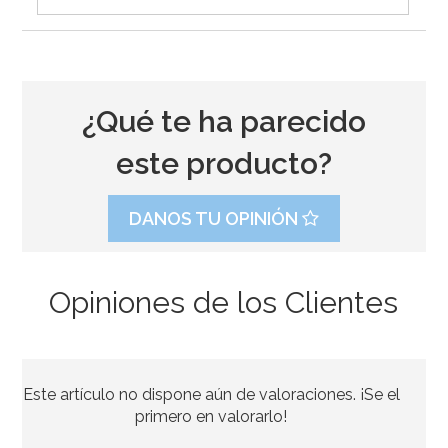
¿Qué te ha parecido
este producto?
DANOS TU OPINIÓN
Opiniones de los Clientes
Juego de 6 Pollitos Decorativos Pascua 2,5 cm
Este artículo no dispone aún de valoraciones. ¡Se el
3,50€
primero en valorarlo!