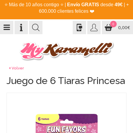
⭐
Más de 10 años contigo
⭐
|
Envío GRATIS
desde
49€
| +
600.000 clientes felices
❤️
0
0,00€
Volver
Juego de 6 Tiaras Princesa