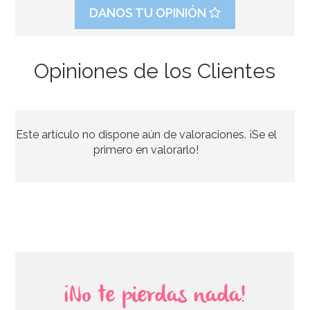
DANOS TU OPINIÓN
Opiniones de los Clientes
Corona de princesa Inflable
Este artículo no dispone aún de valoraciones. ¡Se el
5,95€
primero en valorarlo!
AÑADIR
¡No te pierdas nada!