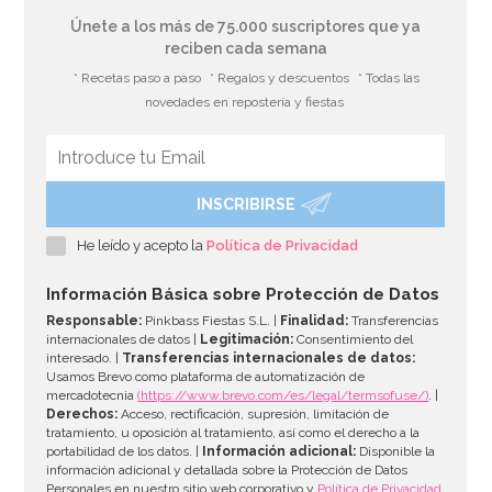
Únete a los más de 75.000 suscriptores que ya
reciben cada semana
* Recetas paso a paso
* Regalos y descuentos
* Todas las
novedades en repostería y fiestas
INSCRIBIRSE
Juego de 8 platos Princesas
He leído y acepto la
Política de Privacidad
3,00€
Información Básica sobre Protección de Datos
Responsable:
Pinkbass Fiestas S.L. |
Finalidad:
Transferencias
internacionales de datos |
Legitimación:
Consentimiento del
interesado. |
Transferencias internacionales de datos:
AÑADIR
Usamos Brevo como plataforma de automatización de
mercadotecnia
(https://www.brevo.com/es/legal/termsofuse/)
. |
Derechos:
Acceso, rectificación, supresión, limitación de
tratamiento, u oposición al tratamiento, así como el derecho a la
portabilidad de los datos. |
Información adicional:
Disponible la
información adicional y detallada sobre la Protección de Datos
Personales en nuestro sitio web corporativo y
Política de Privacidad
.