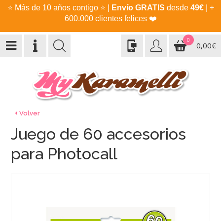
⭐
Más de 10 años contigo
⭐
|
Envío GRATIS
desde
49€
| +
600.000 clientes felices
❤️
0
0,00€
Volver
Juego de 60 accesorios
para Photocall