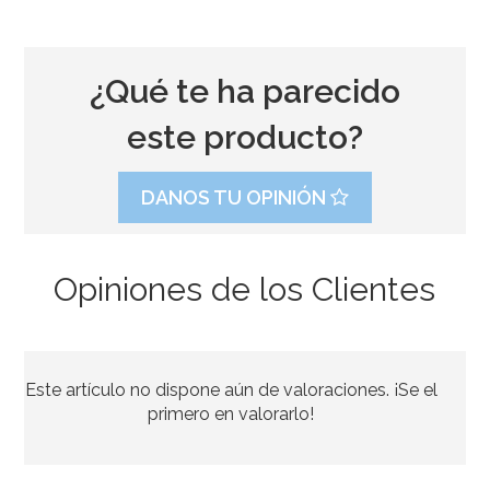
¿Qué te ha parecido
este producto?
DANOS TU OPINIÓN
Opiniones de los Clientes
Kit para Photocall Bigotes
Este artículo no dispone aún de valoraciones. ¡Se el
5,50€
primero en valorarlo!
AÑADIR