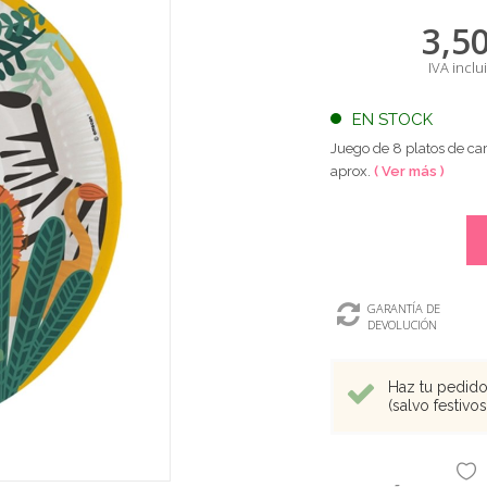
3,5
IVA inclu
EN STOCK
Juego de 8 platos de ca
aprox.
( Ver más )
GARANTÍA DE
DEVOLUCIÓN
Haz tu pedido 
(salvo festivo