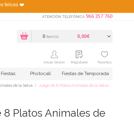
es felices
❤️
966 357 760
ATENCIÓN TELEFÓNICA
0
0,00€
Item(s)
Iniciar Sesión
Regístrate
Favoritos
Fiestas
Photocall
Fiestas de Temporada
imales de la Selva
Juego de 8 Platos Animales de la Selva
 8 Platos Animales de