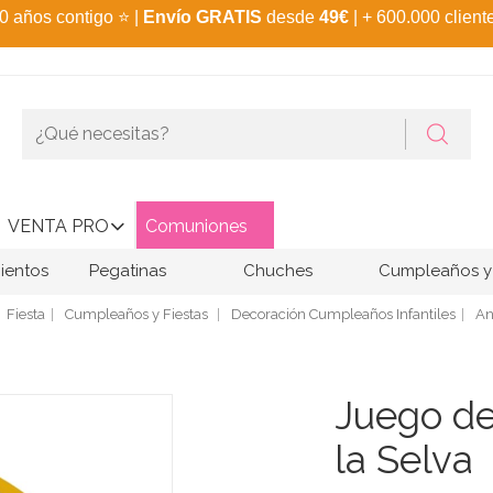
0 años contigo
⭐
|
Envío GRATIS
desde
49€
| + 600.000 client
VENTA PRO
Comuniones
ientos
Pegatinas
Chuches
Cumpleaños y 
Fiesta
Cumpleaños y Fiestas
Decoración Cumpleaños Infantiles
An
Juego de
la Selva