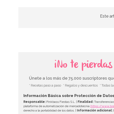
Este ar
¡No te pierda
Únete a los más de 75.000 suscriptores q
* Recetas paso a paso
* Regalos y descuentos
* Todas l
Información Básica sobre Protección de Dato
Responsable:
Pinkbass Fiestas S.L. |
Finalidad:
Transferencias
plataforma de automatización de mercadotecnia
(https://www.br
derecho a la portabilidad de los datos. |
Información adicional:
D