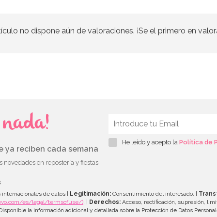
tículo no dispone aún de valoraciones. ¡Se el primero en valor
s nada!
He leído y acepto la
Política de 
ue ya reciben cada semana
as novedades en repostería y fiestas
s
 internacionales de datos |
Legitimación:
Consentimiento del interesado. |
Trans
evo.com/es/legal/termsofuse/)
. |
Derechos:
Acceso, rectificación, supresión, limi
isponible la información adicional y detallada sobre la Protección de Datos Persona