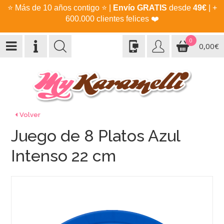
⭐
Más de 10 años contigo
⭐
|
Envío GRATIS
desde
49€
| +
600.000 clientes felices
❤️
0
0,00€
Volver
Juego de 8 Platos Azul
Intenso 22 cm