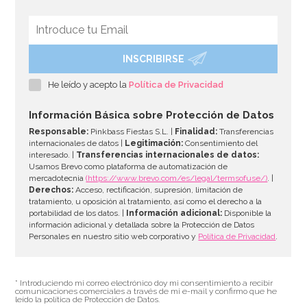
INSCRIBIRSE
Globo letra V 40 cm plata
He leído y acepto la
Política de Privacidad
1,99€
Información Básica sobre Protección de Datos
Responsable:
Pinkbass Fiestas S.L. |
Finalidad:
Transferencias
internacionales de datos |
Legitimación:
Consentimiento del
interesado. |
Transferencias internacionales de datos:
AÑADIR
Usamos Brevo como plataforma de automatización de
mercadotecnia
(https://www.brevo.com/es/legal/termsofuse/)
. |
Derechos:
Acceso, rectificación, supresión, limitación de
tratamiento, u oposición al tratamiento, así como el derecho a la
portabilidad de los datos. |
Información adicional:
Disponible la
información adicional y detallada sobre la Protección de Datos
Personales en nuestro sitio web corporativo y
Política de Privacidad
.
* Introduciendo mi correo electrónico doy mi consentimiento a recibir
comunicaciones comerciales a través de mi e-mail y confirmo que he
leído la política de Protección de Datos.