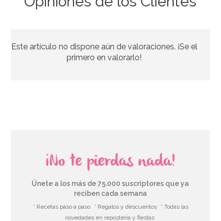
Opiniones de los Clientes
Mantel de Plástico Rojo
Este artículo no dispone aún de valoraciones. ¡Se el
2,50€
primero en valorarlo!
AÑADIR
¡No te pierdas nada!
Únete a los más de 75.000 suscriptores que ya
reciben cada semana
* Recetas paso a paso
* Regalos y descuentos
* Todas las
novedades en repostería y fiestas