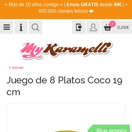
⭐
Más de 10 años contigo
⭐
|
Envío GRATIS
desde
49€
| +
600.000 clientes felices
❤️
0
0,00€
Volver
Juego de 8 Platos Coco 19
cm
Muy pronto