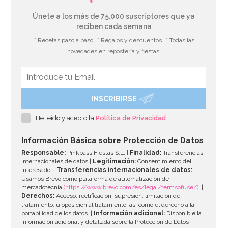
Únete a los más de 75.000 suscriptores que ya
reciben cada semana
* Recetas paso a paso
* Regalos y descuentos
* Todas las
novedades en repostería y fiestas
INSCRIBIRSE
Pack de 50 globos de látex fucsia mate
He leído y acepto la
Política de Privacidad
7,95€
Información Básica sobre Protección de Datos
Responsable:
Pinkbass Fiestas S.L. |
Finalidad:
Transferencias
internacionales de datos |
Legitimación:
Consentimiento del
interesado. |
Transferencias internacionales de datos:
AÑADIR
Usamos Brevo como plataforma de automatización de
mercadotecnia
(https://www.brevo.com/es/legal/termsofuse/)
. |
Derechos:
Acceso, rectificación, supresión, limitación de
tratamiento, u oposición al tratamiento, así como el derecho a la
portabilidad de los datos. |
Información adicional:
Disponible la
información adicional y detallada sobre la Protección de Datos