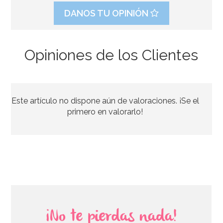
DANOS TU OPINIÓN
Opiniones de los Clientes
Juego de 20 servilletas Fucsias
Este artículo no dispone aún de valoraciones. ¡Se el
2,00€
primero en valorarlo!
AÑADIR
¡No te pierdas nada!