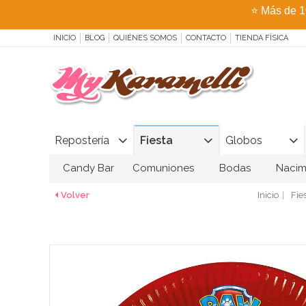
⭐
Más de 1
INICIO
BLOG
QUIÉNES SOMOS
CONTACTO
TIENDA FÍSICA
Repostería
Fiesta
Globos
Candy Bar
Comuniones
Bodas
Nacim
Volver
Inicio
Fie