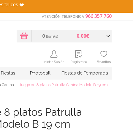
es felices
❤️
966 357 760
ATENCIÓN TELEFÓNICA
0
0,00€
Item(s)
Iniciar Sesión
Regístrate
Favoritos
Fiestas
Photocall
Fiestas de Temporada
a Canina
Juego de 8 platos Patrulla Canina Modelo B 19 cm
 8 platos Patrulla
Modelo B 19 cm