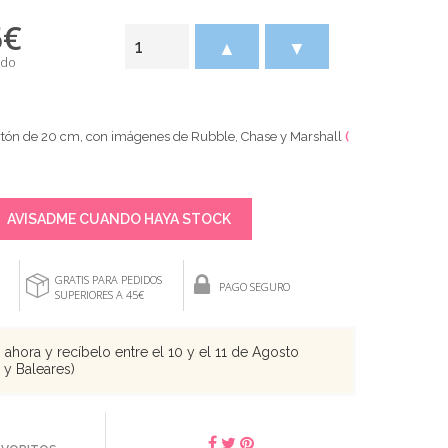
5
€
▲
▼
ido
artón de 20 cm, con imágenes de Rubble, Chase y Marshall
(
AVISADME CUANDO HAYA STOCK
GRATIS PARA PEDIDOS
PAGO SEGURO
SUPERIORES A 45€
ahora y recíbelo entre el 10 y el 11 de Agosto
s y Baleares)