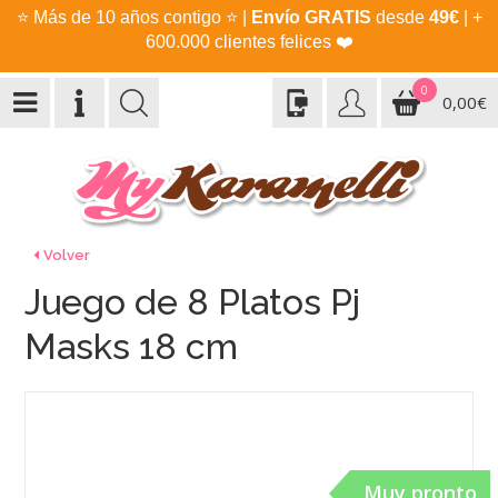
⭐
Más de 10 años contigo
⭐
|
Envío GRATIS
desde
49€
| +
600.000 clientes felices
❤️
0
0,00€
Volver
Juego de 8 Platos Pj
Masks 18 cm
Muy pronto