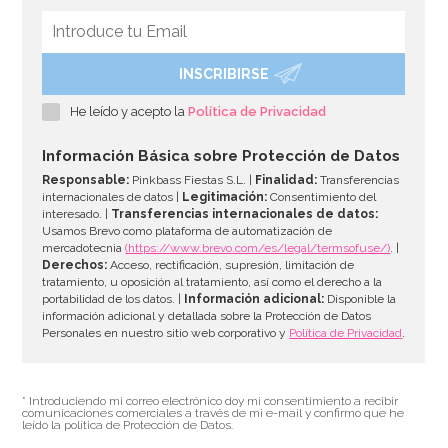
INSCRIBIRSE
Mantel de Plástico Rojo
He leído y acepto la
Política de Privacidad
2,50€
Información Básica sobre Protección de Datos
Responsable:
Pinkbass Fiestas S.L. |
Finalidad:
Transferencias
internacionales de datos |
Legitimación:
Consentimiento del
interesado. |
Transferencias internacionales de datos:
AÑADIR
Usamos Brevo como plataforma de automatización de
mercadotecnia
(https://www.brevo.com/es/legal/termsofuse/)
. |
Derechos:
Acceso, rectificación, supresión, limitación de
tratamiento, u oposición al tratamiento, así como el derecho a la
portabilidad de los datos. |
Información adicional:
Disponible la
información adicional y detallada sobre la Protección de Datos
Personales en nuestro sitio web corporativo y
Política de Privacidad
.
* Introduciendo mi correo electrónico doy mi consentimiento a recibir
comunicaciones comerciales a través de mi e-mail y confirmo que he
leído la política de Protección de Datos.