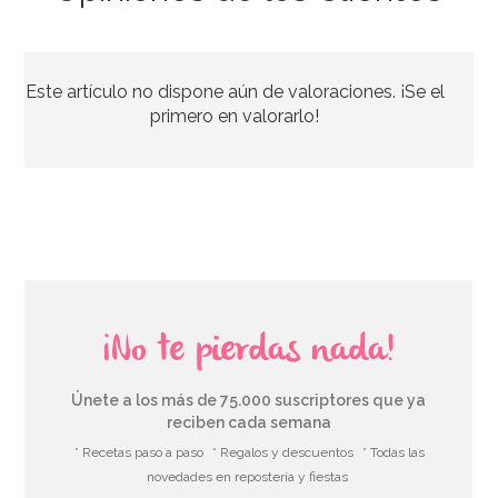
Pack de 50 globos verde mate
Este artículo no dispone aún de valoraciones. ¡Se el
7,95€
primero en valorarlo!
AÑADIR
¡No te pierdas nada!
Únete a los más de 75.000 suscriptores que ya
reciben cada semana
* Recetas paso a paso
* Regalos y descuentos
* Todas las
novedades en repostería y fiestas