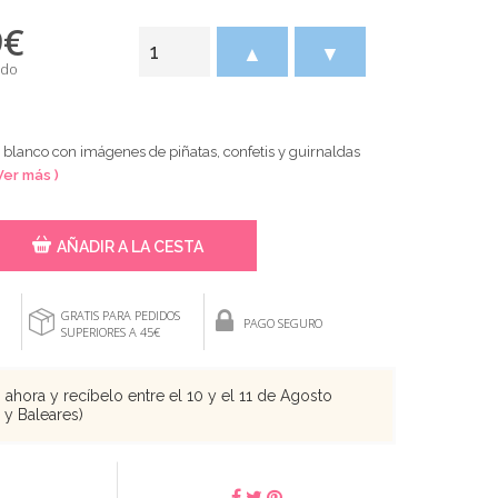
9
€
▲
▼
ido
 blanco con imágenes de piñatas, confetis y guirnaldas
Ver más )
AÑADIR A LA CESTA
GRATIS PARA PEDIDOS
PAGO SEGURO
SUPERIORES A 45€
ahora y recíbelo entre el 10 y el 11 de Agosto
s y Baleares)