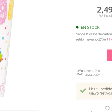
2,4
IVA inclu
EN STOCK
Set de 8 vasos de cartón
estilo mexiano 270ml
( 
GARANTÍA DE
DEVOLUCIÓN
Haz tu pedido 
(salvo festivo