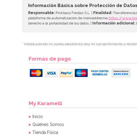
Información Básica sobre Protección de Dato
Responsable:
Pinkbass Fiestas S.L. |
Finalidad:
Transferencias
plataforma de automatización de mercadotecnia
(https://www.br
derecho a la portabilidad de los datos. |
Información adicional:
D
* Introduciendo mi correo electrónico doy mi consentimiento a recibi
Formas de pago
My Karamelli
Inicio
Quiénes Somos
Tienda Física