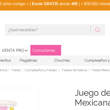
0 años contigo
⭐
|
Envío GRATIS
desde
49€
| + 600.000 client
VENTA PRO
Comuniones
ientos
Pegatinas
Chuches
Cumpleaños y 
Inicio
Fiesta
Cumpleaños y Fiestas
Fiestas Temáticas
Fiesta Mexic
Juego de
Mexican