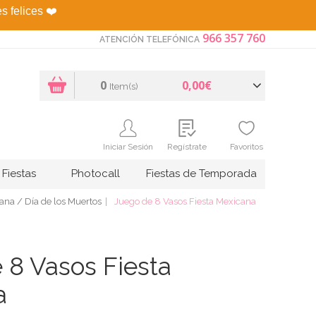
es felices
❤️
966 357 760
ATENCIÓN TELEFÓNICA
0
0,00€
Item(s)
Iniciar Sesión
Regístrate
Favoritos
Fiestas
Photocall
Fiestas de Temporada
ana / Día de los Muertos
Juego de 8 Vasos Fiesta Mexicana
 8 Vasos Fiesta
a