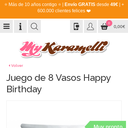
⭐
Más de 10 años contigo
⭐
|
Envío GRATIS
desde
49€
| +
600.000 clientes felices
❤️
0
0,00€
Volver
Juego de 8 Vasos Happy
Birthday
Muy pronto