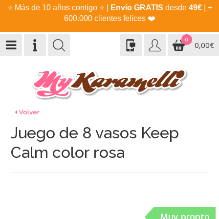
⭐
Más de 10 años contigo
⭐
|
Envío GRATIS
desde
49€
| +
600.000 clientes felices
❤️
0
0,00€
Volver
Juego de 8 vasos Keep
Calm color rosa
Muy pronto