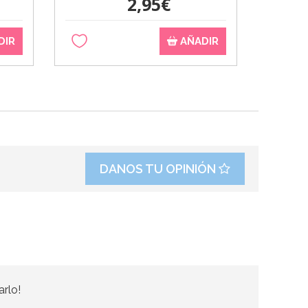
2,95€
DIR
AÑADIR
DANOS TU OPINIÓN
arlo!