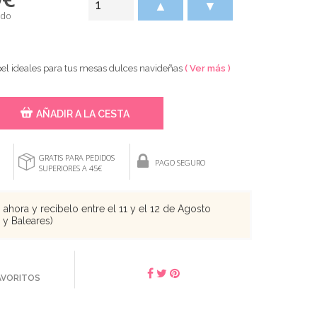
▲
▼
ido
el ideales para tus mesas dulces navideñas
( Ver más )
AÑADIR A LA CESTA
GRATIS PARA PEDIDOS
PAGO SEGURO
SUPERIORES A 45€
ahora y recíbelo entre el 11 y el 12 de Agosto
s y Baleares)
FAVORITOS