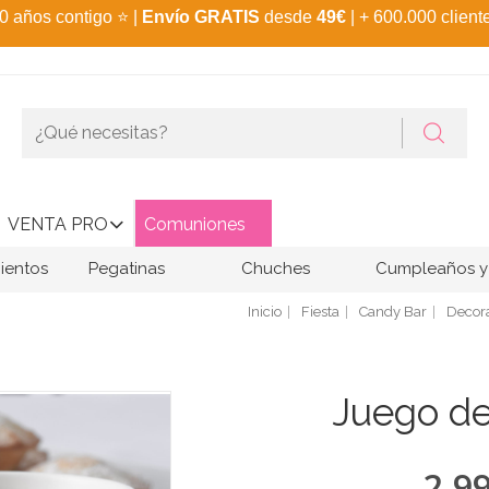
0 años contigo
⭐
|
Envío GRATIS
desde
49€
| + 600.000 client
VENTA PRO
Comuniones
ientos
Pegatinas
Chuches
Cumpleaños y 
Inicio
Fiesta
Candy Bar
Decor
Juego de
2,9