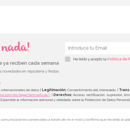
s nada!
He leído y acepto la
Política de 
ue ya reciben cada semana
as novedades en repostería y fiestas
s
 internacionales de datos |
Legitimación:
Consentimiento del interesado. |
Trans
evo.com/es/legal/termsofuse/)
. |
Derechos:
Acceso, rectificación, supresión, limi
isponible la información adicional y detallada sobre la Protección de Datos Persona
r comunicaciones comerciales a través de mi e-mail y confirmo que he leído la polí