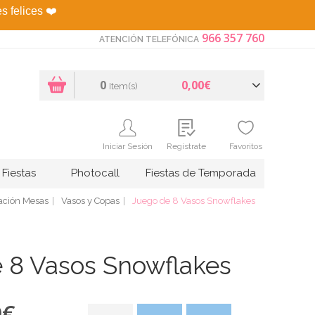
es felices
❤️
966 357 760
ATENCIÓN TELEFÓNICA
0
0,00€
Item(s)
Iniciar Sesión
Regístrate
Favoritos
Fiestas
Photocall
Fiestas de Temporada
ación Mesas
Vasos y Copas
Juego de 8 Vasos Snowflakes
 8 Vasos Snowflakes
9
€