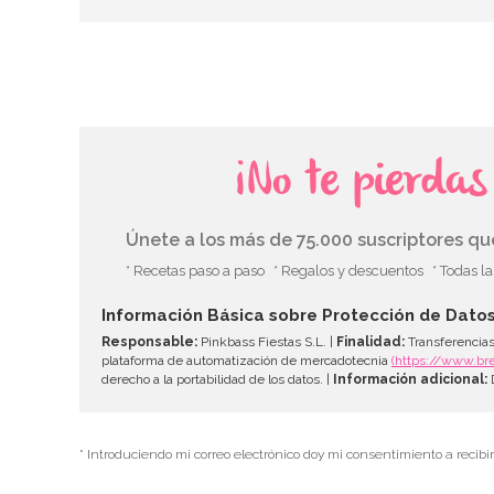
¡No te pierda
Únete a los más de 75.000 suscriptores q
* Recetas paso a paso
* Regalos y descuentos
* Todas l
Información Básica sobre Protección de Dato
Responsable:
Pinkbass Fiestas S.L. |
Finalidad:
Transferencias
plataforma de automatización de mercadotecnia
(https://www.br
derecho a la portabilidad de los datos. |
Información adicional:
D
* Introduciendo mi correo electrónico doy mi consentimiento a recibi