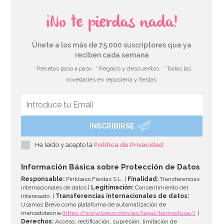
¡No te pierdas nada!
Únete a los más de 75.000 suscriptores que ya
reciben cada semana
* Recetas paso a paso
* Regalos y descuentos
* Todas las
novedades en repostería y fiestas
INSCRIBIRSE
Juego de 18 Cubiertos de Plástico Blancos
He leído y acepto la
Política de Privacidad
2,50€
Información Básica sobre Protección de Datos
Responsable:
Pinkbass Fiestas S.L. |
Finalidad:
Transferencias
internacionales de datos |
Legitimación:
Consentimiento del
interesado. |
Transferencias internacionales de datos:
AÑADIR
Usamos Brevo como plataforma de automatización de
mercadotecnia
(https://www.brevo.com/es/legal/termsofuse/)
. |
Derechos:
Acceso, rectificación, supresión, limitación de