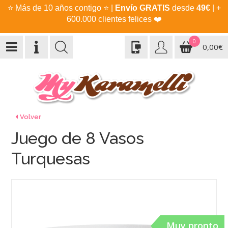
⭐
Más de 10 años contigo
⭐
|
Envío GRATIS
desde
49€
| +
600.000 clientes felices
❤️
0
0,00€
Volver
Juego de 8 Vasos
Turquesas
Muy pronto