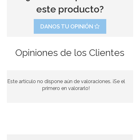
este producto?
DANOS TU OPINIÓN
Opiniones de los Clientes
Juego de 8 Platos Plateados 17 cm
Este artículo no dispone aún de valoraciones. ¡Se el
2,35€
primero en valorarlo!
AÑADIR