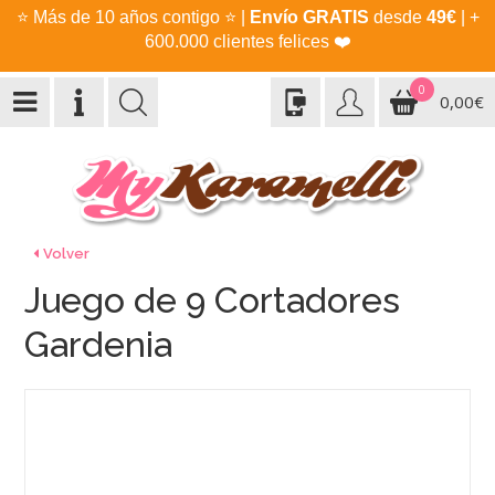
⭐
Más de 10 años contigo
⭐
|
Envío GRATIS
desde
49€
| +
600.000 clientes felices
❤️
0
0,00€
Volver
Juego de 9 Cortadores
Gardenia