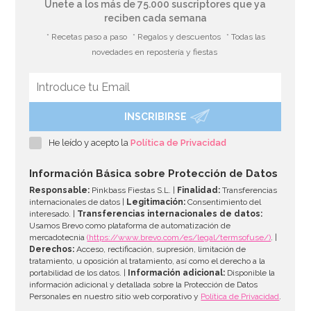
Únete a los más de 75.000 suscriptores que ya
reciben cada semana
* Recetas paso a paso
* Regalos y descuentos
* Todas las
novedades en repostería y fiestas
INSCRIBIRSE
Cortador para realizar rosas fácilmente
He leído y acepto la
Política de Privacidad
7,95€
Información Básica sobre Protección de Datos
Responsable:
Pinkbass Fiestas S.L. |
Finalidad:
Transferencias
internacionales de datos |
Legitimación:
Consentimiento del
interesado. |
Transferencias internacionales de datos:
AÑADIR
Usamos Brevo como plataforma de automatización de
mercadotecnia
(https://www.brevo.com/es/legal/termsofuse/)
. |
Derechos:
Acceso, rectificación, supresión, limitación de
tratamiento, u oposición al tratamiento, así como el derecho a la
portabilidad de los datos. |
Información adicional:
Disponible la
información adicional y detallada sobre la Protección de Datos
Personales en nuestro sitio web corporativo y
Política de Privacidad
.