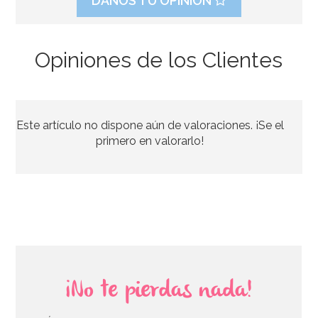
DANOS TU OPINIÓN
Opiniones de los Clientes
Fondant Blanco 1 Kg - Kelmy
Este artículo no dispone aún de valoraciones. ¡Se el
6,50€
primero en valorarlo!
AÑADIR
¡No te pierdas nada!